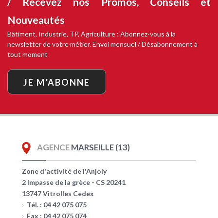
/ Recevez nos
Promos, Conseils et
Nouveautés
Bâtiment, Industrie, TP, Agriculture : Abonnez-vous à la
newsletter de votre métier. Envoi mensuel / Désabonnement à
tout moment
JE M'ABONNE
AGENCE
MARSEILLE (13)
Zone d'activité de l'Anjoly
2 Impasse de la grèce - CS 20241
13747 Vitrolles Cedex
Tél. : 04 42 075 075
Fax : 04 42 075 074