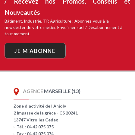
/ Recevez nos
Promos, Conseils et
Nouveautés
Bâtiment, Industrie, TP, Agriculture : Abonnez-vous à la
newsletter de votre métier. Envoi mensuel / Désabonnement à
tout moment
JE M'ABONNE
AGENCE
MARSEILLE (13)
Zone d'activité de l'Anjoly
2 Impasse de la grèce - CS 20241
13747 Vitrolles Cedex
Tél. : 04 42 075 075
Fax : 04 42 075 074