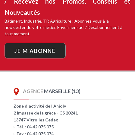
/ Recevez nos
Promos, Conseils et
Nouveautés
Bâtiment, Industrie, TP, Agriculture : Abonnez-vous à la
newsletter de votre métier. Envoi mensuel / Désabonnement à
tout moment
JE M'ABONNE
AGENCE
MARSEILLE (13)
Zone d'activité de l'Anjoly
2 Impasse de la grèce - CS 20241
13747 Vitrolles Cedex
Tél. : 04 42 075 075
Fax : 04 42 075 074