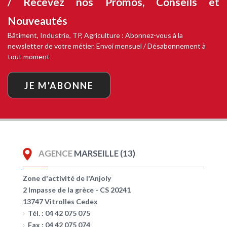
/ Recevez nos
Promos, Conseils et
Nouveautés
Bâtiment, Industrie, TP, Agriculture : Abonnez-vous à la
newsletter de votre métier. Envoi mensuel / Désabonnement à
tout moment
JE M'ABONNE
AGENCE
MARSEILLE (13)
Zone d'activité de l'Anjoly
2 Impasse de la grèce - CS 20241
13747 Vitrolles Cedex
Tél. : 04 42 075 075
Fax : 04 42 075 074