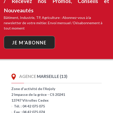
/ Recevez nos
Promos, Conseils et
Nouveautés
Bâtiment, Industrie, TP, Agriculture : Abonnez-vous à la
newsletter de votre métier. Envoi mensuel / Désabonnement à
tout moment
JE M'ABONNE
AGENCE
MARSEILLE (13)
Zone d'activité de l'Anjoly
2 Impasse de la grèce - CS 20241
13747 Vitrolles Cedex
Tél. : 04 42 075 075
Fax : 04 42 075 074