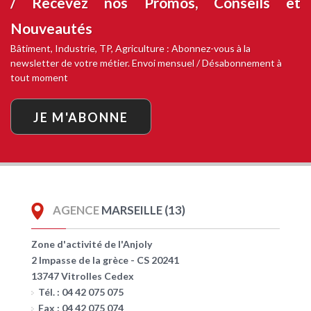
/ Recevez nos
Promos, Conseils et
Nouveautés
Bâtiment, Industrie, TP, Agriculture : Abonnez-vous à la
newsletter de votre métier. Envoi mensuel / Désabonnement à
tout moment
JE M'ABONNE
AGENCE
MARSEILLE (13)
Zone d'activité de l'Anjoly
2 Impasse de la grèce - CS 20241
13747 Vitrolles Cedex
Tél. : 04 42 075 075
Fax : 04 42 075 074