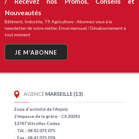
/ Recevez nos
Promos, Conseils et
Nouveautés
Bâtiment, Industrie, TP, Agriculture : Abonnez-vous à la
newsletter de votre métier. Envoi mensuel / Désabonnement à
tout moment
JE M'ABONNE
AGENCE
MARSEILLE (13)
Zone d'activité de l'Anjoly
2 Impasse de la grèce - CS 20241
13747 Vitrolles Cedex
Tél. : 04 42 075 075
Fax : 04 42 075 074