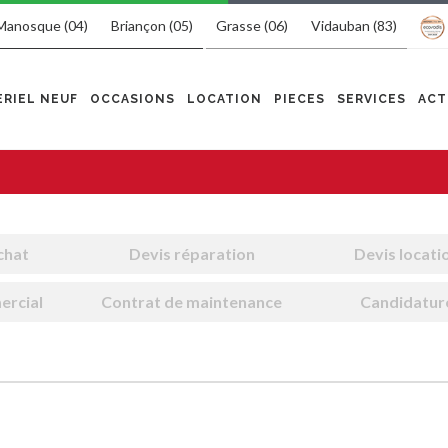
Manosque (04)
Briançon (05)
Grasse (06)
Vidauban (83)
RIEL NEUF
OCCASIONS
LOCATION
PIECES
SERVICES
ACT
chat
Devis réparation
Devis locati
ercial
Contrat de maintenance
Candidatur