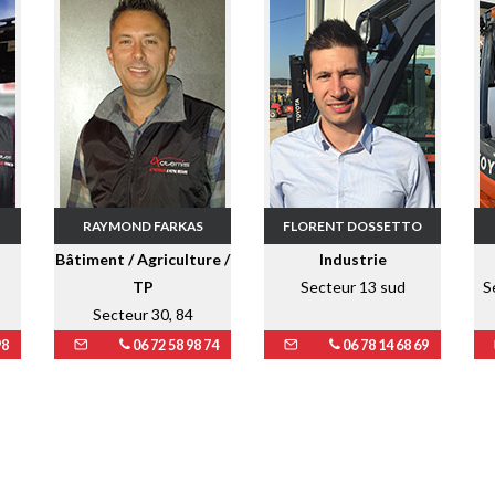
RAYMOND FARKAS
FLORENT DOSSETTO
Bâtiment / Agriculture /
Industrie
TP
Secteur 13 sud
S
Secteur 30, 84
98
06 72 58 98 74
06 78 14 68 69