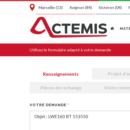
Marseille (13)
Avignon (84)
Sisteron (04)
MATE
Utilisez
le formulaire
adapté à votre demande
Projet d'a
Renseignements
Pièces de rechange
Visite comm
VOTRE DEMANDE *