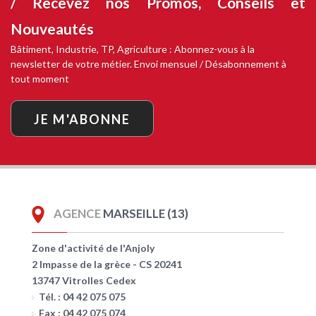
/ Recevez nos
Promos, Conseils et
Nouveautés
Bâtiment, Industrie, TP, Agriculture : Abonnez-vous à la
newsletter de votre métier. Envoi mensuel / Désabonnement à
tout moment
JE M'ABONNE
AGENCE
MARSEILLE (13)
Zone d'activité de l'Anjoly
2 Impasse de la grèce - CS 20241
13747 Vitrolles Cedex
Tél. : 04 42 075 075
Fax : 04 42 075 074