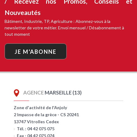
/ Recevez nos
Promos, Conseils et
Nouveautés
Bâtiment, Industrie, TP, Agriculture : Abonnez-vous à la
newsletter de votre métier. Envoi mensuel / Désabonnement à
tout moment
JE M'ABONNE
AGENCE
MARSEILLE (13)
Zone d'activité de l'Anjoly
2 Impasse de la grèce - CS 20241
13747 Vitrolles Cedex
Tél. : 04 42 075 075
Fax : 04 42 075 074