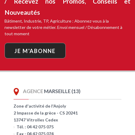
/ Recevez nos
Promos, Conseils et
Nouveautés
Bâtiment, Industrie, TP, Agriculture : Abonnez-vous à la
newsletter de votre métier. Envoi mensuel / Désabonnement à
tout moment
JE M'ABONNE
AGENCE
MARSEILLE (13)
Zone d'activité de l'Anjoly
2 Impasse de la grèce - CS 20241
13747 Vitrolles Cedex
Tél. : 04 42 075 075
Fax : 04 42 075 074