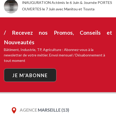
INAUGURATION Actémis le 6 Juin & Journée PORTES
OUVERTES le 7 Juin avec Manitou et Toyota
/ Recevez nos
Promos, Conseils et
Nouveautés
Bâtiment, Industrie, TP, Agriculture : Abonnez-vous à la
newsletter de votre métier. Envoi mensuel / Désabonnement à
tout moment
JE M'ABONNE
AGENCE
MARSEILLE (13)