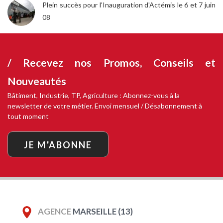
Plein succès pour l'Inauguration d'Actémis le 6 et 7 juin
08
/ Recevez nos
Promos, Conseils et
Nouveautés
Bâtiment, Industrie, TP, Agriculture : Abonnez-vous à la
newsletter de votre métier. Envoi mensuel / Désabonnement à
tout moment
JE M'ABONNE
AGENCE
MARSEILLE (13)