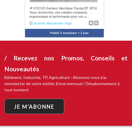
🔎 FOCUS Gerbeur électrique Toyota BT SP10
Vous recherchez une solution compacte,
ergonomique et performante pour vos o...
Actemis Manutention Page
Publié
3 semaines + 1 jour
/ Recevez nos
Promos, Conseils et
Nouveautés
Bâtiment, Industrie, TP, Agriculture : Abonnez-vous à la
newsletter de votre métier. Envoi mensuel / Désabonnement à
tout moment
JE M'ABONNE