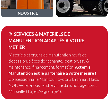
INDUSTRIE
SERVICES & MATÉRIELS DE
MANUTENTION ADAPTÉS A VOTRE
MÉTIER
Matériels et engins de manutention neufs et
d'occasion, pièces de rechange, location, sav &
maintenance, financement, formation.
Actemis
Manutention est le partenaire à votre mesure !
Concessionnaire Manitou, Toyota BT, Yanmar, Hako,
NOE. Venez-nous rendre visite dans nos agences à
Marseille (13) et Avignon (84).