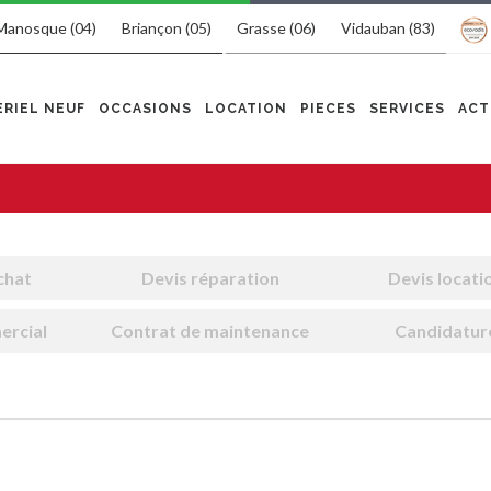
Manosque (04)
Briançon (05)
Grasse (06)
Vidauban (83)
RIEL NEUF
OCCASIONS
LOCATION
PIECES
SERVICES
ACT
chat
Devis réparation
Devis locati
ercial
Contrat de maintenance
Candidatur