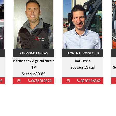
RAYMOND FARKAS
FLORENT DOSSETTO
Bâtiment / Agriculture /
Industrie
TP
Secteur 13 sud
S
Secteur 30, 84
98
06 72 58 98 74
06 78 14 68 69