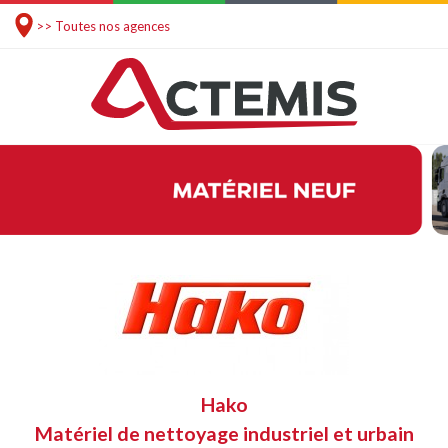
>> Toutes nos agences
Hako
Matériel de nettoyage industriel et urbain