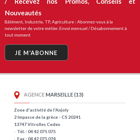
/ Recevez nos
Promos, Conseils et
Nouveautés
Bâtiment, Industrie, TP, Agriculture : Abonnez-vous à la
newsletter de votre métier. Envoi mensuel / Désabonnement à
tout moment
JE M'ABONNE
AGENCE
MARSEILLE (13)
Zone d'activité de l'Anjoly
2 Impasse de la grèce - CS 20241
13747 Vitrolles Cedex
Tél. : 04 42 075 075
Fax : 04 42 075 074