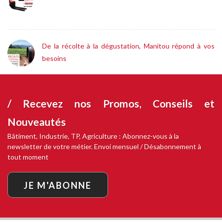
De la récolte à la dégustation, Manitou répond à vos
besoins
/ Recevez nos
Promos, Conseils et
Nouveautés
Bâtiment, Industrie, TP, Agriculture : Abonnez-vous à la
newsletter de votre métier. Envoi mensuel / Désabonnement à
tout moment
JE M'ABONNE