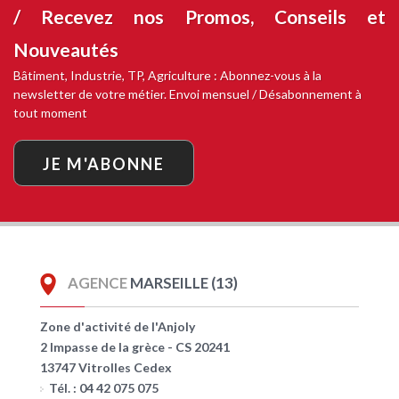
/ Recevez nos
Promos, Conseils et
Nouveautés
Bâtiment, Industrie, TP, Agriculture : Abonnez-vous à la
newsletter de votre métier. Envoi mensuel / Désabonnement à
tout moment
JE M'ABONNE
AGENCE
MARSEILLE (13)
Zone d'activité de l'Anjoly
2 Impasse de la grèce - CS 20241
13747 Vitrolles Cedex
Tél. : 04 42 075 075