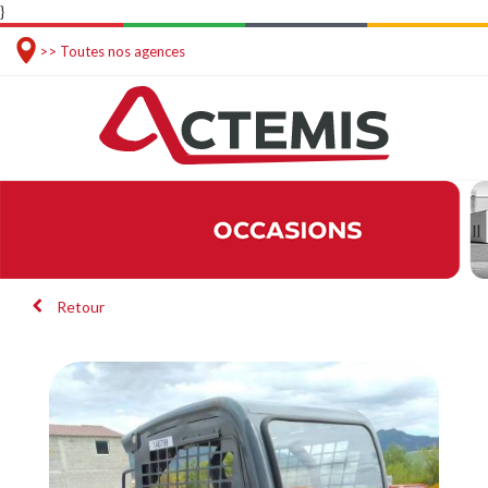
}
>> Toutes nos agences
Retour