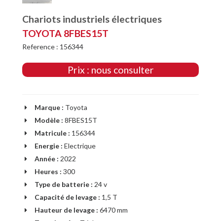
Chariots industriels électriques
TOYOTA 8FBES15T
Reference : 156344
Prix : nous consulter
Marque :
Toyota
Modèle :
8FBES15T
Matricule :
156344
Energie :
Electrique
Année :
2022
Heures :
300
Type de batterie :
24 v
Capacité de levage :
1,5 T
Hauteur de levage :
6470 mm