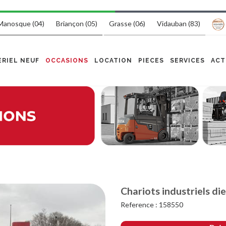
Manosque (04)
Briançon (05)
Grasse (06)
Vidauban (83)
RIEL NEUF
OCCASIONS
LOCATION
PIECES
SERVICES
ACT
Chariots industriels die
Reference : 158550