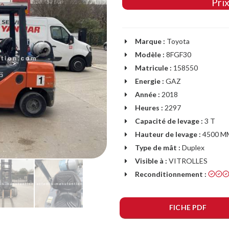
Prix
Marque :
Toyota
Modèle :
8FGF30
Matricule :
158550
Energie :
GAZ
Année :
2018
Heures :
2297
Capacité de levage :
3 T
Hauteur de levage :
4500 M
Type de mât :
Duplex
Visible à :
VITROLLES
Reconditionnement :
FICHE PDF