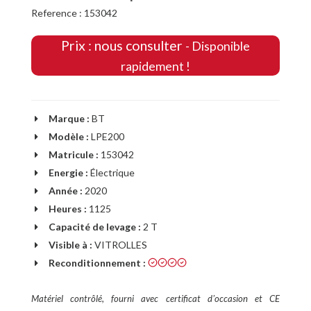
Reference : 153042
Prix : nous consulter
- Disponible
rapidement !
Marque :
BT
Modèle :
LPE200
Matricule :
153042
Energie :
Électrique
Année :
2020
Heures :
1125
Capacité de levage :
2 T
Visible à :
VITROLLES
Reconditionnement :
Matériel contrôlé, fourni avec certificat dʼoccasion et CE