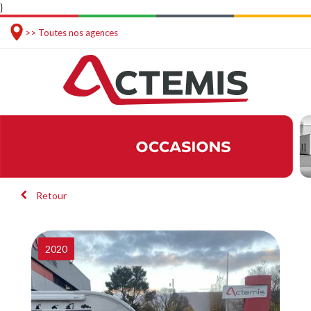
}
>> Toutes nos agences
Retour
2020