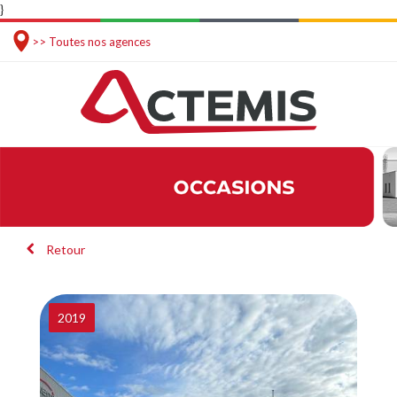
}
>> Toutes nos agences
Retour
2019