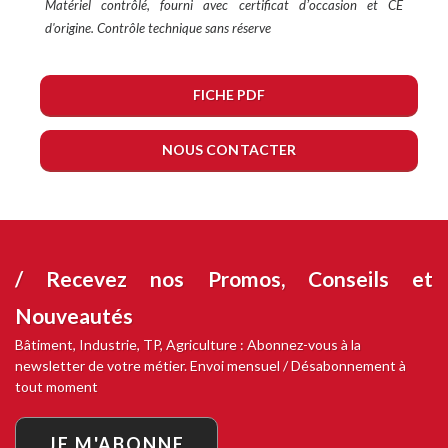
Matériel contrôlé, fourni avec certificat dʼoccasion et CE
d'origine. Contrôle technique sans réserve
FICHE PDF
NOUS CONTACTER
/ Recevez nos
Promos, Conseils et
Nouveautés
Bâtiment, Industrie, TP, Agriculture : Abonnez-vous à la
newsletter de votre métier. Envoi mensuel / Désabonnement à
tout moment
JE M'ABONNE