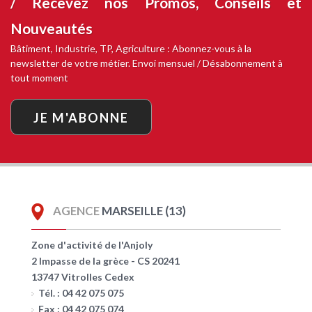
/ Recevez nos
Promos, Conseils et
Nouveautés
Bâtiment, Industrie, TP, Agriculture : Abonnez-vous à la
newsletter de votre métier. Envoi mensuel / Désabonnement à
tout moment
JE M'ABONNE
AGENCE
MARSEILLE (13)
Zone d'activité de l'Anjoly
2 Impasse de la grèce - CS 20241
13747 Vitrolles Cedex
Tél. : 04 42 075 075
Fax : 04 42 075 074