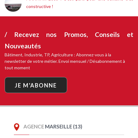
constructive !
/ Recevez nos
Promos, Conseils et
Nouveautés
Bâtiment, Industrie, TP, Agriculture : Abonnez-vous à la
newsletter de votre métier. Envoi mensuel / Désabonnement à
tout moment
JE M'ABONNE
AGENCE
MARSEILLE (13)