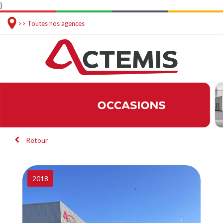
}
>> Toutes nos agences
Retour
2018