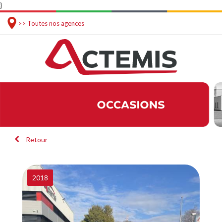
}
>> Toutes nos agences
Retour
2018