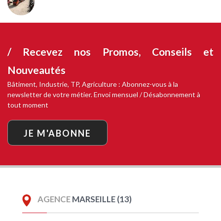
/ Recevez nos
Promos, Conseils et
Nouveautés
Bâtiment, Industrie, TP, Agriculture : Abonnez-vous à la
newsletter de votre métier. Envoi mensuel / Désabonnement à
tout moment
JE M'ABONNE
AGENCE
MARSEILLE (13)