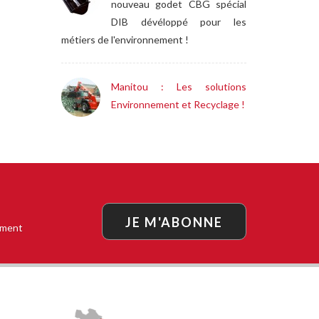
nouveau godet CBG spécial
DIB dévéloppé pour les
métiers de l'environnement !
Manitou : Les solutions
Environnement et Recyclage !
JE M'ABONNE
oment