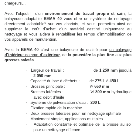
chargeurs…
Avec l’objectif
d’un
environnement de travail propre et sain
, la
balayeuse adaptable
BEMA 40
vous offre un système de nettoyage
directement adaptable* sur vos chariots, et vous permettra ainsi de
supprimer le coût d’achat d’un matériel destiné uniquement au
nettoyage et vous aidera à rentabiliser les temps d’immobilisation de
vos appareils de manutention.
Avec la
BEMA
40
c’est une balayeuse de qualité pour
un balayage
d’intérieu
r comme
d’extérieur
,
de la
poussière la plus fine
aux
plus
grosses saletés
.
Largeur de travail :
de
1
250
mm
jusqu’à
·
2
050
mm
Capacité du bac à déchets :
de
275 L
à
450 L
·
Brosses principale :
W
660 mm
·
Brosses latérales :
W
800 mm
hydraulique
·
avec
débit d’huile
Système de pulvérisation d’eau :
200 L
·
Fixation rapide de la machine
·
Deux brosses latérales pour
un nettoyage optimale
·
Maniement simple, applications multiples
·
Adaptation constante et optimale de la brosse au sol
·
pour un nettoyage efficace