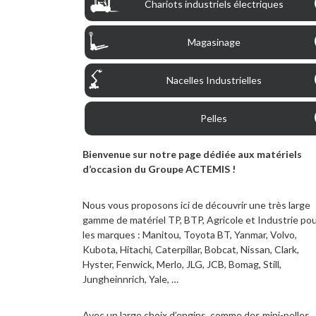
Chariots industriels électriques
Magasinage
Nacelles Industrielles
Pelles
Bienvenue sur notre page dédiée aux matériels
d’occasion du Groupe ACTEMIS !
Nous vous proposons ici de découvrir une très large
gamme de matériel TP, BTP, Agricole et Industrie po
les marques : Manitou, Toyota BT, Yanmar, Volvo,
Kubota, Hitachi, Caterpillar, Bobcat, Nissan, Clark,
Hyster, Fenwick, Merlo, JLG, JCB, Bomag, Still,
Jungheinnrich, Yale, …
Avec un large choix d’engins, comme des mini-pelles,