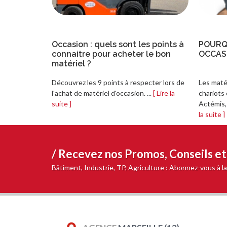
Occasion : quels sont les points à
POURQ
connaitre pour acheter le bon
OCCAS
matériel ?
Découvrez les 9 points à respecter lors de
Les matér
l'achat de matériel d'occasion. ...
[ Lire la
chariots
suite ]
Actémis, d
la suite ]
/ Recevez nos
Promos, Conseils e
Bâtiment, Industrie, TP, Agriculture : Abonnez-vous à