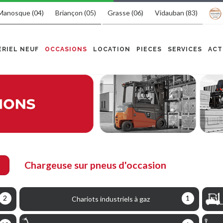
Manosque (04)
Briançon (05)
Grasse (06)
Vidauban (83)
RIEL NEUF
OCCASIONS
LOCATION
PIECES
SERVICES
ACT
Chargeuse sur pneus d'occasion
2
1
Chariots industriels à gaz