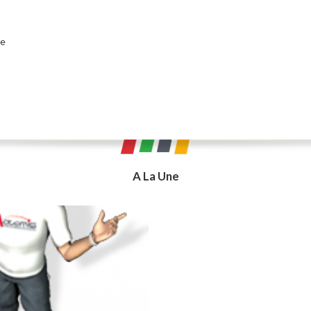
de
A La Une