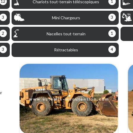
12
1
Chariots tout-terrain téléscopiques
3
3
Mini Chargeurs
2
1
Nacelles tout-terrain
3
4
Rétractables
ur