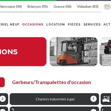
Manosque (04)
Briançon (05)
Grasse (06)
Vidauban (83)
RIEL NEUF
OCCASIONS
LOCATION
PIECES
SERVICES
ACT
Gerbeurs/Transpalettes d'occasion
2
1
Chariots industriels à gaz