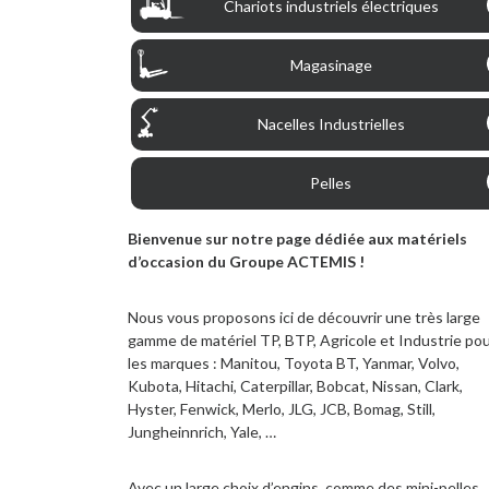
Chariots industriels électriques
Magasinage
Nacelles Industrielles
Pelles
Bienvenue sur notre page dédiée aux matériels
d’occasion du Groupe ACTEMIS !
Nous vous proposons ici de découvrir une très large
gamme de matériel TP, BTP, Agricole et Industrie po
les marques : Manitou, Toyota BT, Yanmar, Volvo,
Kubota, Hitachi, Caterpillar, Bobcat, Nissan, Clark,
Hyster, Fenwick, Merlo, JLG, JCB, Bomag, Still,
Jungheinnrich, Yale, …
Avec un large choix d’engins, comme des mini-pelles,