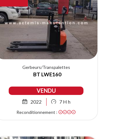
Gerbeurs/Transpalettes
BT LWE160
VENDU
2022
7 H h
Reconditionnement :