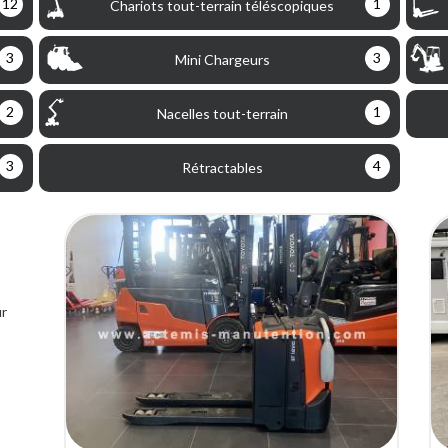
12
1
Chariots tout-terrain téléscopiques
3
3
Mini Chargeurs
2
1
Nacelles tout-terrain
3
4
Rétractables
ur