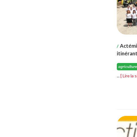
Actémis
/
itinéran
agriculture
...
[ Lire la 