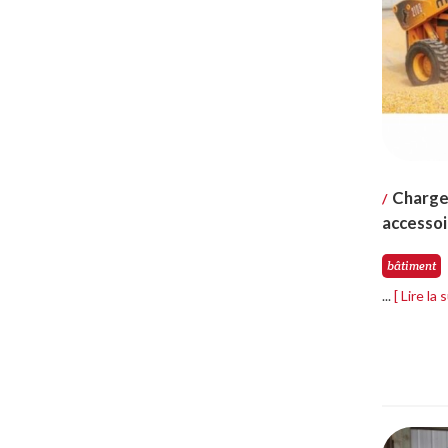
Charge
/
accessoi
bâtiment
...
[ Lire la 