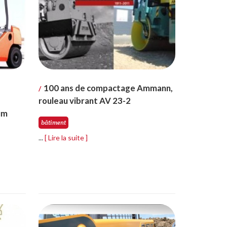
100 ans de compactage Ammann,
/
rouleau vibrant AV 23-2
um
bâtiment
...
[ Lire la suite ]