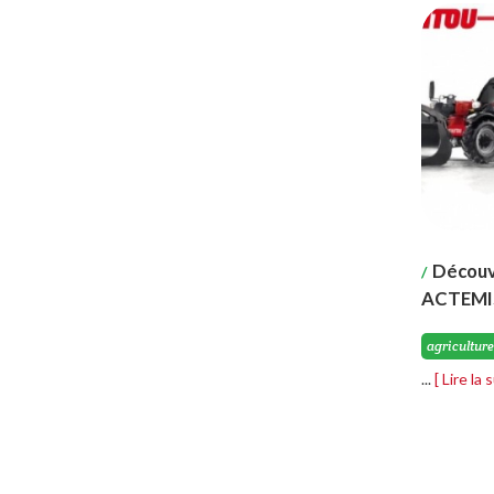
Découv
/
ACTEMI
agriculture
...
[ Lire la 