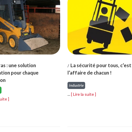
as : une solution
La sécurité pour tous, c’est
/
tion pour chaque
l’affaire de chacun !
ion
industrie
...
[ Lire la suite ]
suite ]