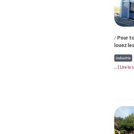
Pour to
/
louez le
industrie
...
[ Lire la 