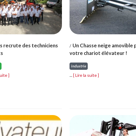
 recrute des techniciens
Un Chasse neige amovible 
/
ts
votre chariot élévateur !
industrie
suite ]
...
[ Lire la suite ]