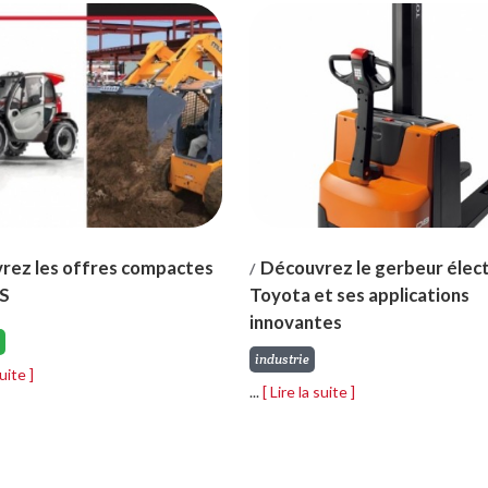
rez les offres compactes
Découvrez le gerbeur élec
/
S
Toyota et ses applications
innovantes
industrie
suite ]
...
[ Lire la suite ]