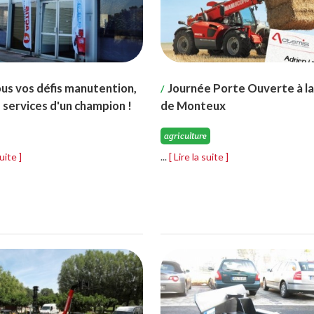
us vos défis manutention,
Journée Porte Ouverte à l
/
s services d'un champion !
de Monteux
agriculture
suite ]
...
[ Lire la suite ]