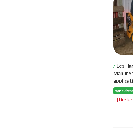
Les Har
/
Manuten
applicat
agriculture
...
[ Lire la 