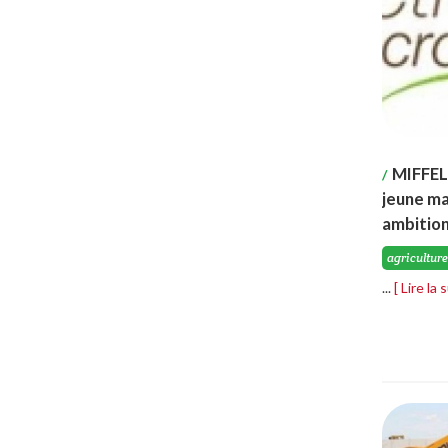
MIFFEL,
/
jeune ma
ambitio
agriculture
...
[ Lire la 