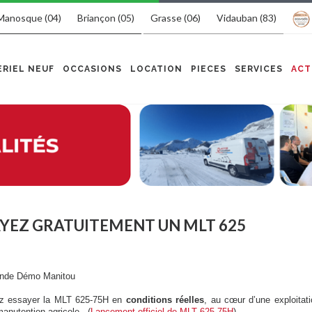
Manosque (04)
Briançon (05)
Grasse (06)
Vidauban (83)
RIEL NEUF
OCCASIONS
LOCATION
PIECES
SERVICES
ACT
YEZ GRATUITEMENT UN MLT 625
Grande Démo Manitou
ez essayer la MLT 625-75H en
conditions réelles
, au cœur d’une exploitati
manutention agricole.
(
Lancement officiel de MLT 625-75H
)