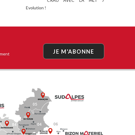
CRAU AVEC LA MLT 7
Evolution !
JE M'ABONNE
oment