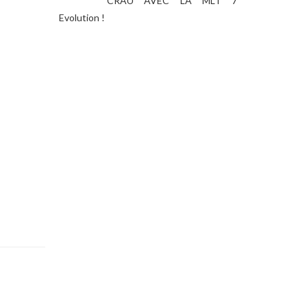
CRAU AVEC LA MLT 7
Evolution !