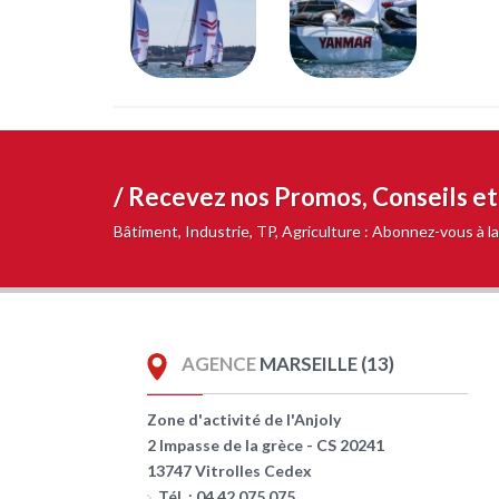
/ Recevez nos
Promos, Conseils e
Bâtiment, Industrie, TP, Agriculture : Abonnez-vous à
AGENCE
MARSEILLE (13)
Zone d'activité de l'Anjoly
2 Impasse de la grèce - CS 20241
13747 Vitrolles Cedex
Tél. : 04 42 075 075