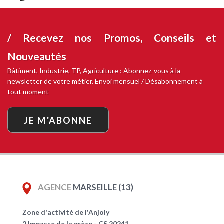
/ Recevez nos
Promos, Conseils et
Nouveautés
Bâtiment, Industrie, TP, Agriculture : Abonnez-vous à la
newsletter de votre métier. Envoi mensuel / Désabonnement à
tout moment
JE M'ABONNE
AGENCE
MARSEILLE (13)
Zone d'activité de l'Anjoly
2 Impasse de la grèce - CS 20241