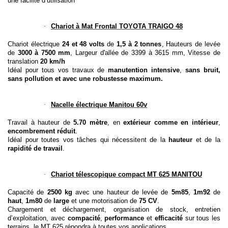
une facilité d’utilisation
Chariot à Mat Frontal TOYOTA TRAIGO 48
·
Chariot électrique
24 et 48 volts
de
1,5 à 2 tonnes
, Hauteurs de levée
de
3000 à
7500 mm
, Largeur d'allée de 3399 à
3615 mm
, Vitesse de
translation
20 km/h
Idéal pour tous vos travaux de
manutention intensive
,
sans bruit,
sans pollution et avec une robustesse maximum.
Nacelle
électrique
Manitou
60v
·
Travail à hauteur de
5.70 mètre
, en
extérieur comme en intérieur
,
encombrement réduit
.
Idéal pour toutes vos tâches qui nécessitent de la
hauteur
et de la
rapidité
de
travail
.
Chariot
télescopique
compact
MT
625
MANITOU
·
Capacité de
2500
kg
avec une hauteur de levée de
5m85
,
1m92
de
haut
,
1m80
de
large
et une motorisation de
75 CV
.
Chargement et déchargement, organisation de stock, entretien
d’exploitation, avec
compacité
,
performance
et
efficacité
sur tous les
terrains, le MT 625 répondra à toutes vos applications.