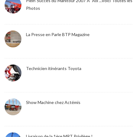
Plein Succès du Manitour 2007 Ã Aix ...Voici Toutes les
Photos
La Presse en Parle BTP Magazine
Technicien itinérants Toyota
Show Machine chez Actémis
Livraison de la 1ère MRT Privilège !