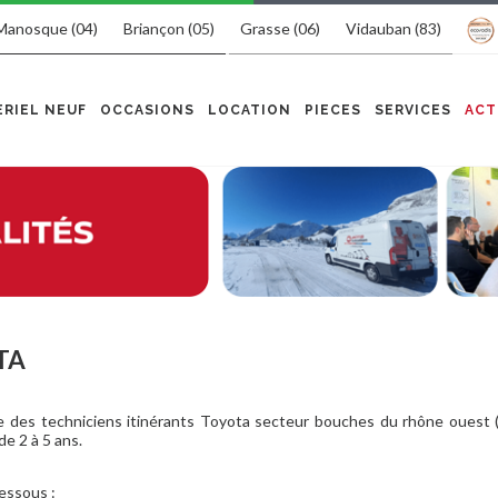
Manosque (04)
Briançon (05)
Grasse (06)
Vidauban (83)
RIEL NEUF
OCCASIONS
LOCATION
PIECES
SERVICES
ACT
TA
 des techniciens itinérants Toyota secteur bouches du rhône ouest (
e 2 à 5 ans.
essous :