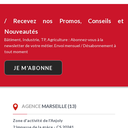
/ Recevez nos
Promos, Conseils et
Nouveautés
Bâtiment, Industrie, TP, Agriculture : Abonnez-vous à la
newsletter de votre métier. Envoi mensuel / Désabonnement à
tout moment
JE M'ABONNE
AGENCE
MARSEILLE (13)
Zone d'activité de l'Anjoly
2 Impasse de la grèce - CS 20241