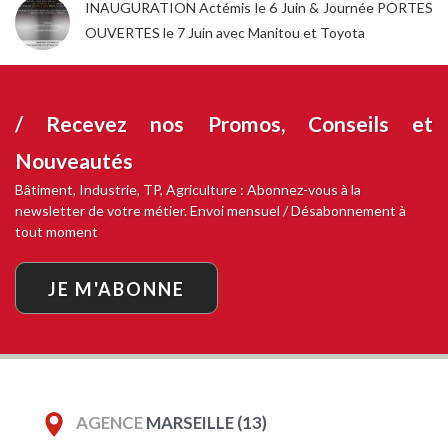
INAUGURATION Actémis le 6 Juin & Journée PORTES
OUVERTES le 7 Juin avec Manitou et Toyota
/ Recevez nos
Promos, Conseils et
Nouveautés
Bâtiment, Industrie, TP, Agriculture : Abonnez-vous à la
newsletter de votre métier. Envoi mensuel / Désabonnement à
tout moment
JE M'ABONNE
AGENCE
MARSEILLE (13)