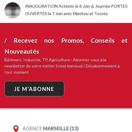
INAUGURATION Actémis le 6 Juin & Journée PORTES
OUVERTES le 7 Juin avec Manitou et Toyota
/ Recevez nos
Promos, Conseils et
Nouveautés
Bâtiment, Industrie, TP, Agriculture : Abonnez-vous à la
newsletter de votre métier. Envoi mensuel / Désabonnement à
tout moment
JE M'ABONNE
AGENCE
MARSEILLE (13)