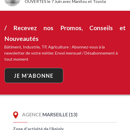
OUVERTES le 7 Juin avec Manitou et Toyota
/ Recevez nos
Promos, Conseils et
Nouveautés
Bâtiment, Industrie, TP, Agriculture : Abonnez-vous à la
newsletter de votre métier. Envoi mensuel / Désabonnement à
tout moment
JE M'ABONNE
AGENCE
MARSEILLE (13)
Zone d'activité de l'Anjoly