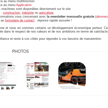
âce au menu multifonction
âce au menu
Application
 machines sont disponibles directement sur le site
é :
construction
,
industrie
ou
agriculture
nformations vous concernant avec
la newsletter mensuelle gratuite
(
abonnez
e au
formulaire de contact
: réponse rapide assurée !
nnie et nous en sommes certains un développement économique porteur. Ce
e dans le respect de nos valeurs et de nos ambitions en terme de satisfactio
iance et reste à vos côtés pour répondre à vos besoins de manutention.
PHOTOS