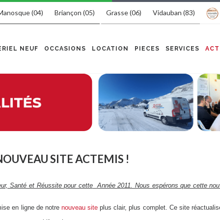
Manosque (04)
Briançon (05)
Grasse (06)
Vidauban (83)
RIEL NEUF
OCCASIONS
LOCATION
PIECES
SERVICES
ACT
OUVEAU SITE ACTEMIS !
r, Santé et Réussite pour cette
Année 2011. Nous espérons que cette nou
ise en ligne de notre
nouveau site
plus clair, plus complet. Ce site réactual