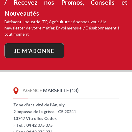
/ Recevez nos
Promos, Conseils et
Nouveautés
Bâtiment, Industrie, TP, Agriculture : Abonnez-vous à la
newsletter de votre métier. Envoi mensuel / Désabonnement à
tout moment
JE M'ABONNE
AGENCE
MARSEILLE (13)
Zone d'activité de l'Anjoly
2 Impasse de la grèce - CS 20241
13747 Vitrolles Cedex
Tél. : 04 42 075 075
Fax : 04 42 075 074