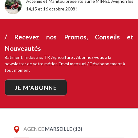
Actémis et Manitou présents sur le MIFFEL Avignon les
14,15 et 16 octobre 2008 !
/ Recevez nos
Promos, Conseils et
Nouveautés
Bâtiment, Industrie, TP, Agriculture : Abonnez-vous à la
newsletter de votre métier. Envoi mensuel / Désabonnement à
tout moment
JE M'ABONNE
AGENCE
MARSEILLE (13)