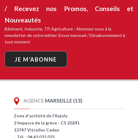
/ Recevez nos
Promos, Conseils et
Nouveautés
Bâtiment, Industrie, TP, Agriculture : Abonnez-vous à la
newsletter de votre métier. Envoi mensuel / Désabonnement à
tout moment
JE M'ABONNE
AGENCE
MARSEILLE (13)
Zone d'activité de l'Anjoly
2 Impasse de la grèce - CS 20241
13747 Vitrolles Cedex
Tél. : 04 42 075 075