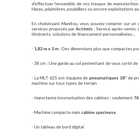
d’effectuer l’ensemble de vos travaux de manutention 
Haras, pépinières, poulaillers ou encore exploitations a
En choisissant Manitou, vous pouvez compter sur un ch
services proposés par
Actémis
: Service après-vente, 
itinérants, solutions de financement personnalisées…
-
1,82 m x 2 m
: Des dimensions plus que compactes pou
- 38 cm : Une garde au sol permettant de vous sortir de
- La MLT 625 est équipée de
pneumatiques 18’’
de pro
machine sur tous types de terrain
- Importante insonorisation des cabines : seulement
76
- Machine compacte mais
cabine spacieuse
- Un tableau de bord digital