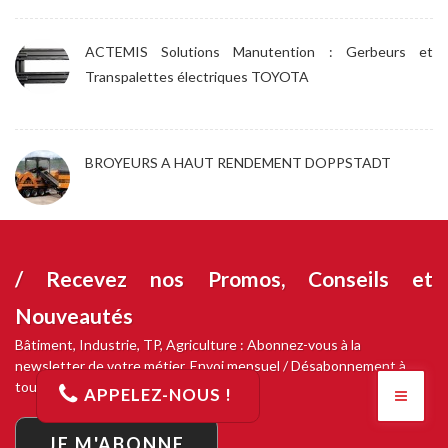
ACTEMIS Solutions Manutention : Gerbeurs et
Transpalettes électriques TOYOTA
BROYEURS A HAUT RENDEMENT DOPPSTADT
/ Recevez nos
Promos, Conseils et
Nouveautés
Bâtiment, Industrie, TP, Agriculture : Abonnez-vous à la
newsletter de votre métier. Envoi mensuel / Désabonnement à
tout moment
APPELEZ-NOUS !
JE M'ABONNE