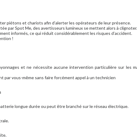
r piétons et chariots afin d’alerter les opérateurs de leur présence.
ptée par Spot Me, des avertisseurs lumineux se mettent alors à clignoter
ement informés, ce qui réduit considérablement les risques d’accident.
ention !
ayonnages et ne nécessite aucune intervention particulière sur les m
ent par vous-même sans faire forcément appel à un technicien
s
tterie longue durée ou peut être branché sur le réseau électrique.
rale.
ite.